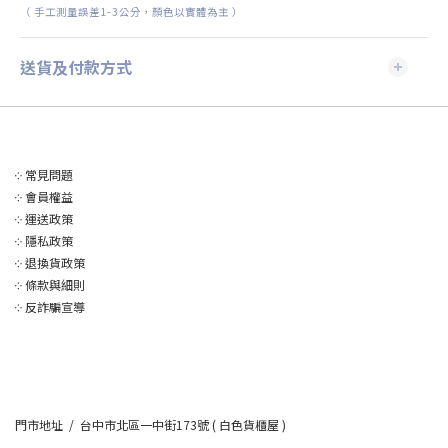
（
手工測量誤差
1-3
公分，顏色以實體為主
）
送貨及付款方式
༶
常見問題
༶
會員權益
༶
運送政策
༶
隱私政策
༶
退換貨政策
༶
條款與細則
༶
反詐騙宣導
門市地址 / 台中市北區一中街173號 ( 白色貨櫃屋 )