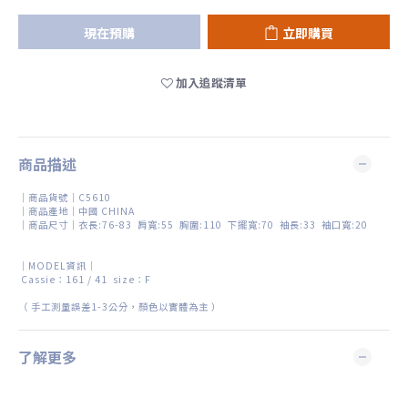
現在預購
立即購買
加入追蹤清單
商品描述
｜商品貨號｜C5610
｜商品產地｜中國 CHINA
｜商品尺寸｜衣長:76-83 肩寬:55 胸圍:110 下擺寬:70 袖長:33 袖口寬:20
｜MODEL資訊｜
Cassie：161 / 41 size：F
（
手工測量誤差
1-3
公分，顏色以實體為主
）
了解更多