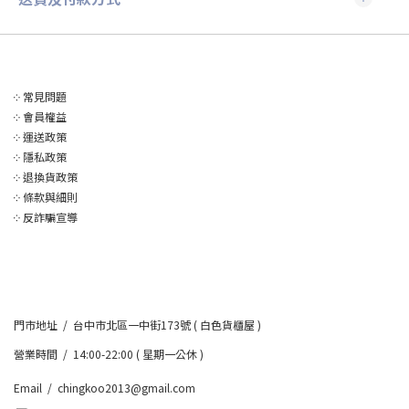
༶
常見問題
༶
會員權益
༶
運送政策
༶
隱私政策
༶
退換貨政策
༶
條款與細則
༶
反詐騙宣導
門市地址 / 台中市北區一中街173號 ( 白色貨櫃屋 )
營業時間 / 14:00-22:00 ( 星期一公休 )
Email / chingkoo2013@gmail.com