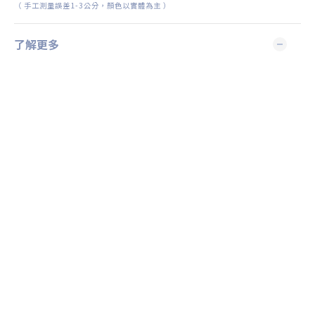
（
手工測量誤差
1-3
公分，顏色以實體為主
）
了解更多