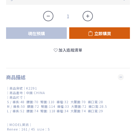
現在預購
立即購買
加入追蹤清單
商品描述
｜商品貨號｜K2291
｜商品產地｜中國 CHINA
｜商品尺寸｜
S / 褲長
:48
腰圍
:70
臀圍
:110
褲檔
:32
大腿圍
:70
褲口寬
:28
M /
褲長
:50
腰圍
:72
臀圍
:114
褲檔
:33
大腿圍
:72
褲口寬
:28.5
L /
褲長
:52
腰圍
:74
臀圍
: 118
褲檔
:34
大腿圍
:74
褲口寬
:29
｜MODEL資訊｜
Renee：161 / 45 size
：S