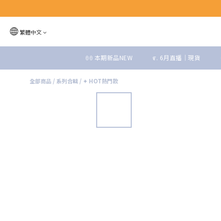
繁體中文
ꏿꏿ 本期新品NEW
೯. 6月直播｜現貨
全部商品
/
系列合輯
/
✦ HOT熱門款