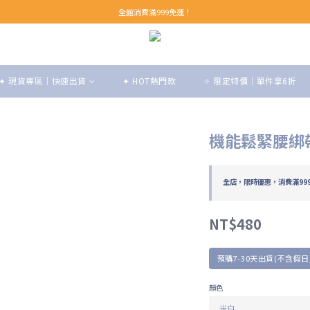
【 Welcome 】新會員首購即享免運！(至領券中心領取)
全館消費滿999免運！
【 Welcome 】新會員首購即享免運！(至領券中心領取)
✦ 現貨專區｜快速出貨
✦ HOT熱門款
✧ 限定特價｜單件享6折
機能鬆緊腰綁帶
全店，限時優惠，消費滿99
NT$480
預購7-30天出貨(不含假日
顏色