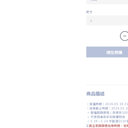
尺寸
現在預購
商品描述
｜直播時間｜2026.05.19 21
｜結帳截止時間｜2026.05.20
✧
跟播超甜價格 ( 原價折100
✧
可使用會員折扣與購物金
✧
5.19－5.24 全館滿$520
⏳
請注意甜甜價結帳時間，逾