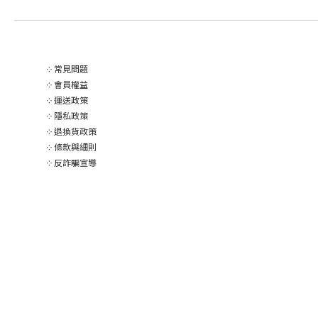
༶
常見問題
༶
會員權益
༶
運送政策
༶
隱私政策
༶
退換貨政策
༶
條款與細則
༶
反詐騙宣導