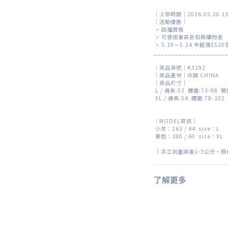
｜上架時間｜2026.05.20 13
｜活動優惠｜
✧ 回播價格
✧
可使用會員折扣與購物金
✧ 5.19－5.24 全館滿$52
____________________
｜商品貨號｜K3192
｜商品產地｜中國 CHINA
｜商品尺寸｜
L / 褲長:53 腰圍:73-98 
XL / 褲長:54 腰圍:78-10
｜MODEL資訊｜
小羊：
163 / 44 size
：L
豪哲：180 / 60 size
：XL
（
手工測量誤差
1-3
公分，顏
了解更多