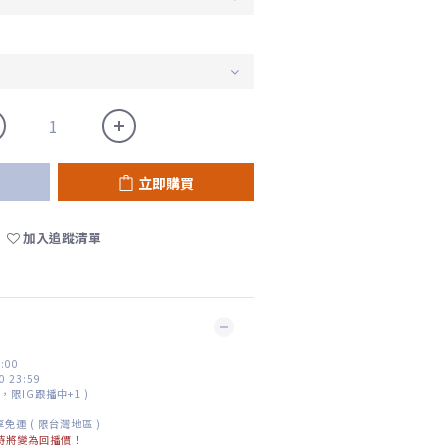
立即購買
加入追蹤清單
:00
 23:59
，限IG跟播中+1 )
享免運 ( 限台灣地區 )
時將變為回播價！