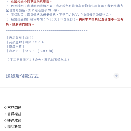
2.
直播商品不提供退換貨服務。
3. 色差說明：直播時因光線不同，商品顏色可能會與實物有些許差異。我們將盡力
呈現實際顏色，如介意者請斟酌下單。
4. 價格政策：直播價格為最低價格，不適用VIP/VVIP會員優惠及購物金。
5. 追加商品預計發貨時間：7-20天 ( 不含假日 )。
偶有季末斷貨狀況追加不一定有
貨，請朋朋們體諒。
________________________________________
｜商品貨號｜SK22
｜商品產地｜
韓國
KOREA
｜商品材質｜
｜商品尺寸｜全長:50 (長度可調)
（
手工測量誤差
1-3
公分，顏色以實體為主
）
送貨及付款方式
༶
常見問題
༶
會員權益
༶
運送政策
༶
隱私政策