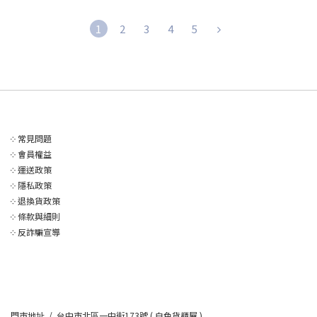
1
2
3
4
5
༶
常見問題
༶
會員權益
༶
運送政策
༶
隱私政策
༶
退換貨政策
༶
條款與細則
༶
反詐騙宣導
門市地址 / 台中市北區一中街173號 ( 白色貨櫃屋 )