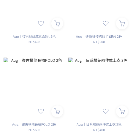
Aug｜復古絲絨感素面短t 5色
Aug｜連帽拼接格紋半釦短t 2色
NT$480
NT$880
Aug｜復古橫條長袖POLO 2色
Aug｜日系雕花兩件式上衣 3色
NT$680
NT$480