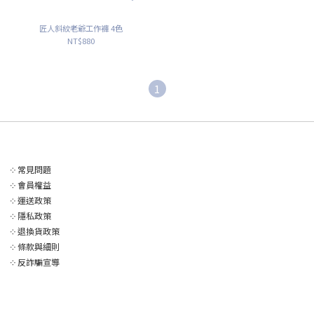
匠人斜紋老爺工作褲 4色
NT$880
1
༶
常見問題
༶
會員權益
༶
運送政策
༶
隱私政策
༶
退換貨政策
༶
條款與細則
༶
反詐騙宣導