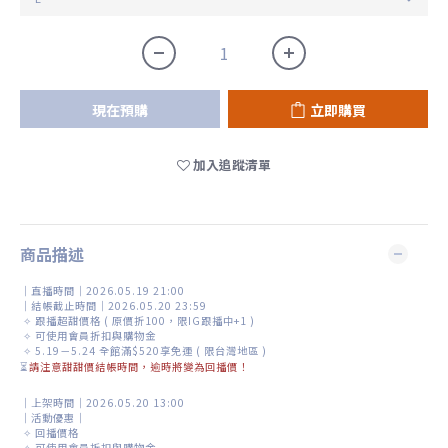
現在預購
立即購買
加入追蹤清單
商品描述
｜直播時間｜2026.05.19 21:00
｜結帳截止時間｜2026.05.20 23:59
✧
跟播超甜價格 ( 原價折100，限IG跟播中+1 )
✧
可使用會員折扣與購物金
✧
5.19－5.24 全館滿$520享免運 ( 限台灣地區 )
⏳
請注意甜甜價結帳時間，逾時將變為回播價！
｜上架時間｜2026.05.20 13:00
｜活動優惠｜
✧ 回播價格
✧
可使用會員折扣與購物金