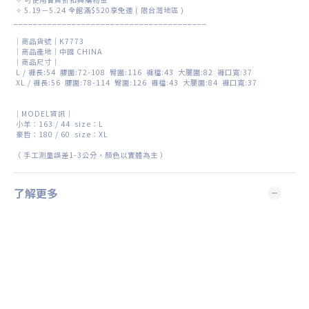
✧ 5.19－5.24 全館滿$520享免運 ( 限台灣地區 )
________________________________________
｜商品貨號｜K7773
｜商品產地｜中國 CHINA
｜商品尺寸｜
L / 褲長:54 腰圍:72-108 臀圍:116 褲檔:43 大腿圍:82 褲口寬:37
XL / 褲長:56 腰圍:78-114 臀圍:126 褲檔:43 大腿圍:84 褲口寬:37
｜MODEL資訊｜
小羊：
163 / 44 size
：L
豪哲：180 / 60 size
：XL
（
手工測量誤差
1-3
公分，顏色以實體為主
）
了解更多