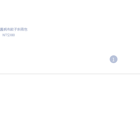
作舊帆布餃子斜背包
NT$380
1