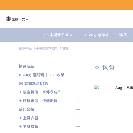
繁體中文
ꏿꏿ 本期新品NEW
೯. Aug. 連線場｜8.13收單
全部商品
/
✦ 不可或缺の配件
/
✧ 包包
✧ 包包
精選商品
೯. Aug. 連線場｜8.13收單
ꏿꏿ 本期新品NEW
✧ 限定特價｜單件享6折
✦ 現貨專區｜快速出貨
系列合輯
✦ 上身衣著
✦ 下身衣著