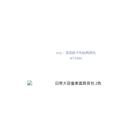
July｜長型餃子豹紋肩背包
NT$480