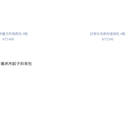
夾層方形側背包 4色
日常水洗帆布提袋包 4色
NT$480
NT$380