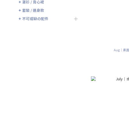
✦ 罩衫 / 背心裙
✦ 套裝 / 連身款
✦ 不可或缺の配件
Aug｜素