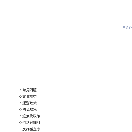
日系
༶
常見問題
༶
會員權益
༶
運送政策
༶
隱私政策
༶
退換貨政策
༶
條款與細則
༶
反詐騙宣導