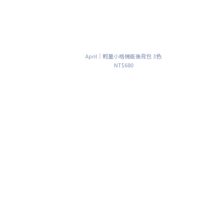
April｜輕量小格機能後背包 3色
NT$680