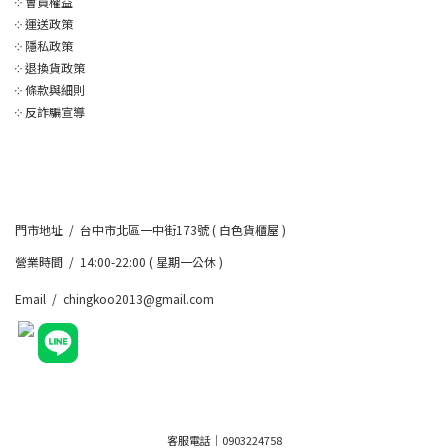
༶
會員權益
༶
運送政策
༶
隱私政策
༶
退換貨政策
༶
條款與細則
༶
反詐騙宣導
門市地址 / 台中市北區一中街173號 ( 白色貨櫃屋 )
營業時間 / 14:00-22:00 ( 星期一公休 )
Email / chingkoo2013@gmail.com
客服電話｜0903224758