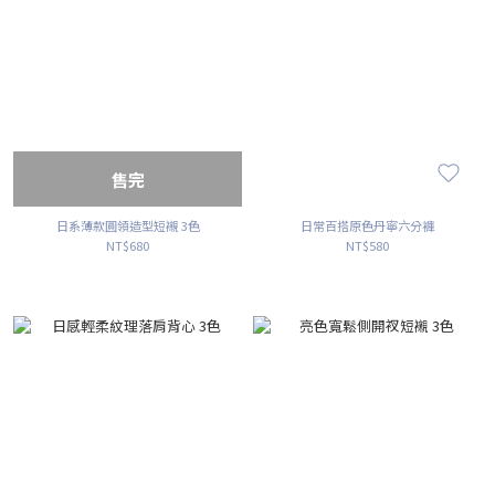
售完
日系薄款圓領造型短襯 3色
日常百搭原色丹寧六分褲
NT$680
NT$580