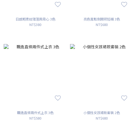
日感輕柔紋理落肩背心 3色
亮色寬鬆側開衩短襯 3色
NT$380
NT$680
飄逸直條兩件式上衣 3色
小個性女孩裙款套裝 2色
NT$580
NT$680