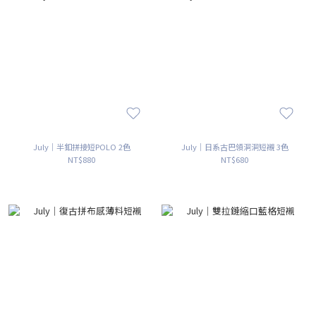
July｜半釦拼接短POLO 2色
July｜日系古巴領洞洞短襯 3色
NT$880
NT$680