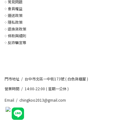
༶
常見問題
༶
會員權益
༶
運送政策
༶
隱私政策
༶
退換貨政策
༶
條款與細則
༶
反詐騙宣導
門市地址 / 台中市北區一中街173號 ( 白色貨櫃屋 )
營業時間 / 14:00-22:00 ( 星期一公休 )
Email / chingkoo2013@gmail.com