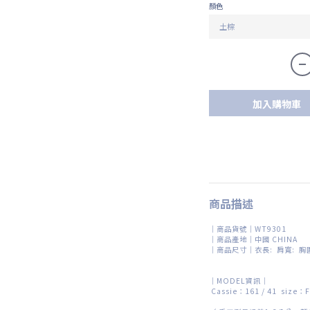
顏色
加入購物車
商品描述
｜商品貨號｜WT9301
｜商品產地｜中國 CHINA
｜商品尺寸｜衣長: 肩寬: 胸圍
｜MODEL資訊｜
Cassie：161 / 41 size：F