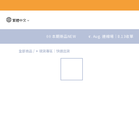
繁體中文
ꏿꏿ 本期新品NEW
೯. Aug. 連線場｜8.13收單
全部商品
/
✦ 現貨專區｜快速出貨