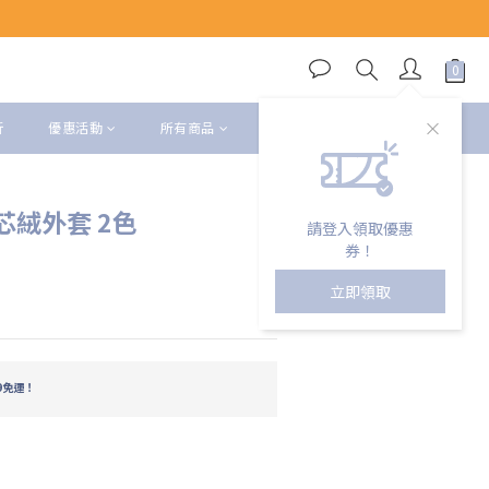
立即購買
折
優惠活動
所有商品
會員權益
絨外套 2色
請登入領取優惠
券！
立即領取
9免運！