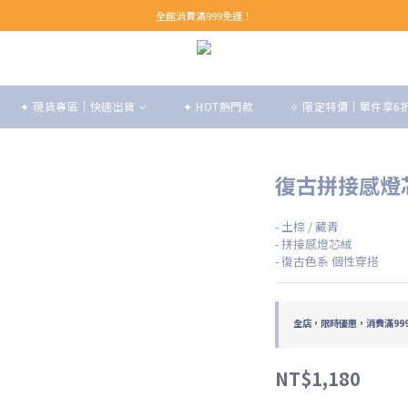
【 Welcome 】新會員首購即享免運！(至領券中心領取)
全館消費滿999免運！
【 Welcome 】新會員首購即享免運！(至領券中心領取)
✦ 現貨專區｜快速出貨
✦ HOT熱門款
✧ 限定特價｜單件享6
復古拼接感燈芯
- 土棕 / 藏青
- 拼接感燈芯絨
- 復古色系 個性穿搭
全店，限時優惠，消費滿99
NT$1,180