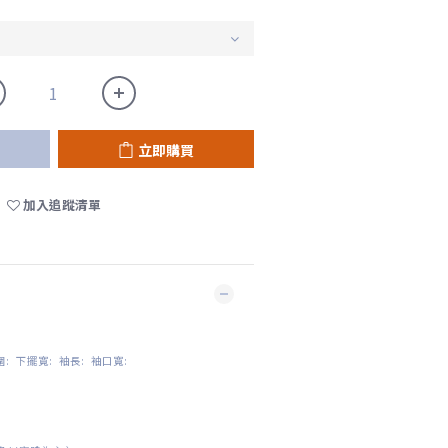
立即購買
加入追蹤清單
: 下擺寬: 袖長: 袖口寬: