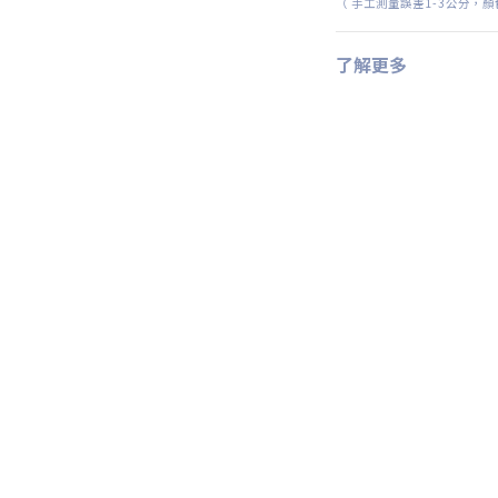
（
手工測量誤差
1-3
公分，顏
了解更多