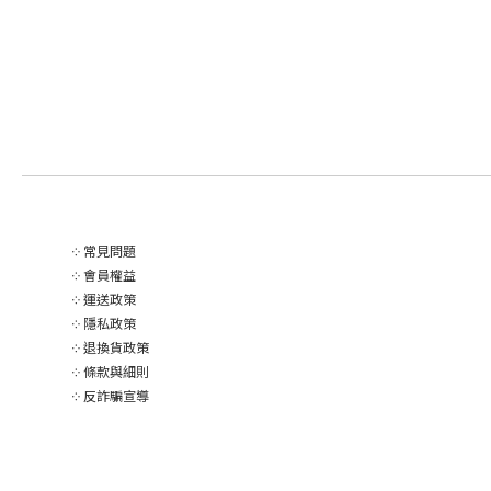
༶
常見問題
༶
會員權益
༶
運送政策
༶
隱私政策
༶
退換貨政策
༶
條款與細則
༶
反詐騙宣導