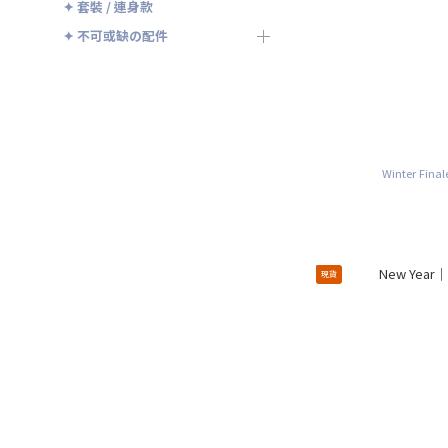
✦ 套裝 / 連身款
✦ 不可或缺の配件
Winter F
現貨