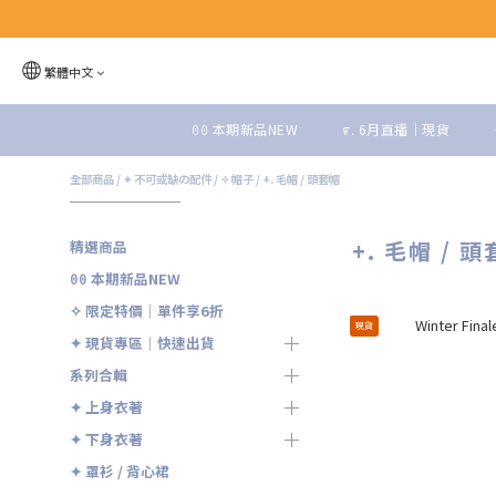
繁體中文
ꏿꏿ 本期新品NEW
೯. 6月直播｜現貨
全部商品
/
✦ 不可或缺の配件
/
✧ 帽子
/
+. 毛帽 / 頭套帽
+. 毛帽 / 
精選商品
ꏿꏿ 本期新品NEW
✧ 限定特價｜單件享6折
現貨
✦ 現貨專區｜快速出貨
系列合輯
✦ 上身衣著
✦ 下身衣著
✦ 罩衫 / 背心裙