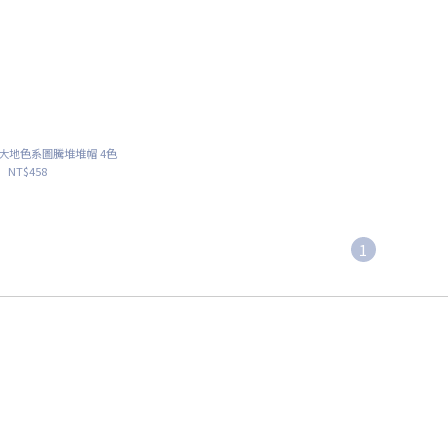
r｜大地色系圖騰堆堆帽 4色
NT$458
1