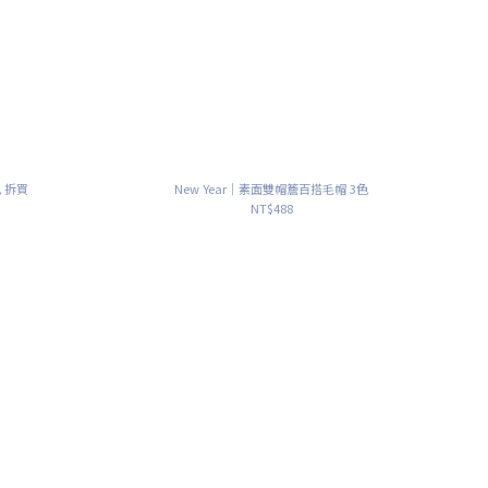
色 拆買
New Year｜素面雙帽簷百搭毛帽 3色
NT$488