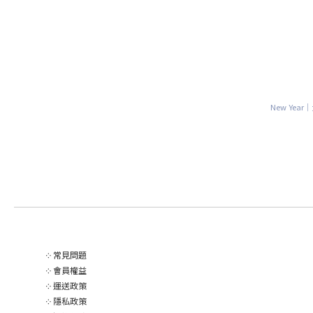
New Yea
༶
常見問題
༶
會員權益
༶
運送政策
༶
隱私政策