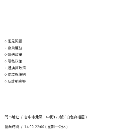
༶
常見問題
༶
會員權益
༶
運送政策
༶
隱私政策
༶
退換貨政策
༶
條款與細則
༶
反詐騙宣導
門市地址 / 台中市北區一中街173號 ( 白色貨櫃屋 )
營業時間 / 14:00-22:00 ( 星期一公休 )