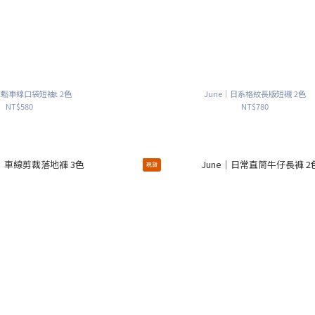
寬鬆車線口袋短袖t 2色
June｜日系格紋長版短襯 2色
NT$580
NT$780
現貨