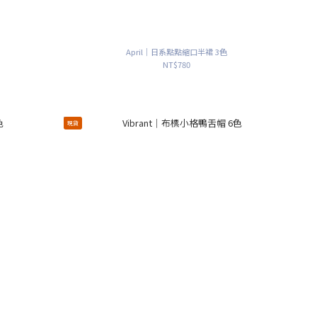
April｜日系點點縮口半裙 3色
NT$780
現貨