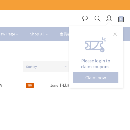
New Page
Shop All
會員權益
Please login to
claim coupons.
Sort by
24 Items per page
Claim now
現貨