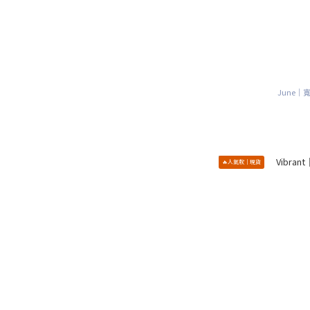
June｜
🔥人氣款｜現貨