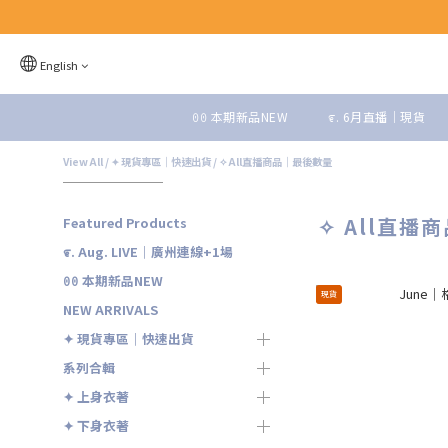
English
ꏿꏿ 本期新品NEW
೯. 6月直播｜現貨
View All
/
✦ 現貨專區｜快速出貨
/
✧ All直播商品｜最後數量
✧ All直播
Featured Products
೯. Aug. LIVE｜廣州連線+1場
ꏿꏿ 本期新品NEW
現貨
NEW ARRIVALS
✦ 現貨專區｜快速出貨
系列合輯
✦ 上身衣著
✦ 下身衣著