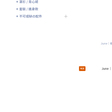
✦ 罩衫 / 背心裙
✦ 套裝 / 連身款
✦ 不可或缺の配件
June
現貨