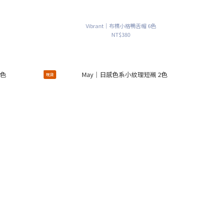
Vibrant｜布標小格鴨舌帽 6色
NT$380
現貨