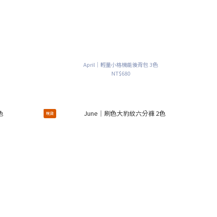
April｜輕量小格機能後背包 3色
NT$680
現貨