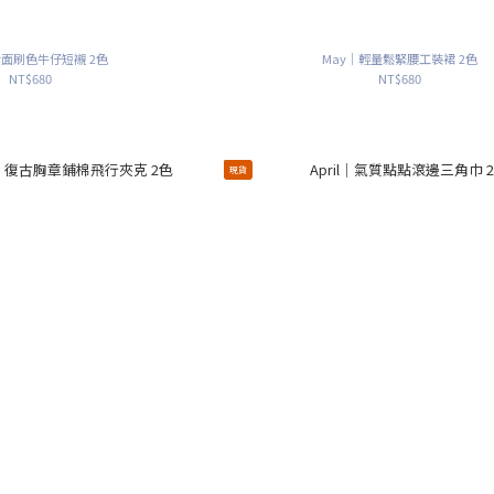
素面刷色牛仔短襯 2色
May｜輕量鬆緊腰工裝裙 2色
NT$680
NT$680
現貨