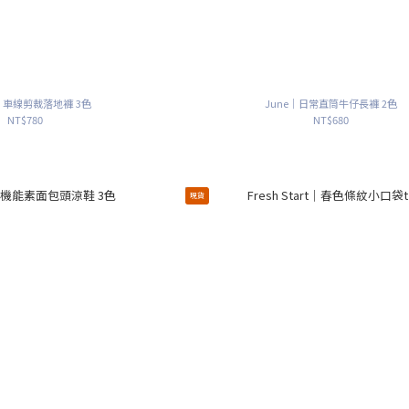
nt｜車線剪裁落地褲 3色
June｜日常直筒牛仔長褲 2色
NT$780
NT$680
現貨