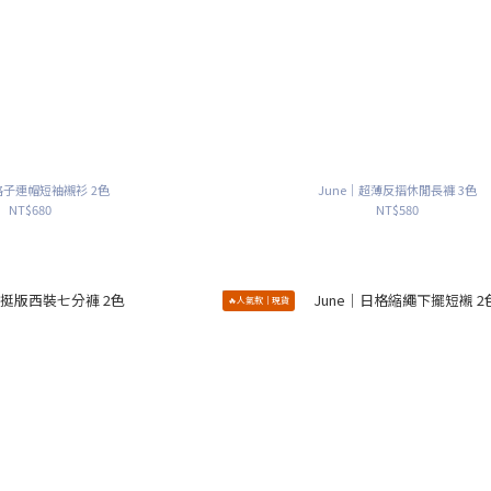
｜格子連帽短袖襯衫 2色
June｜超薄反摺休閒長褲 3色
NT$680
NT$580
🔥人氣款｜現貨