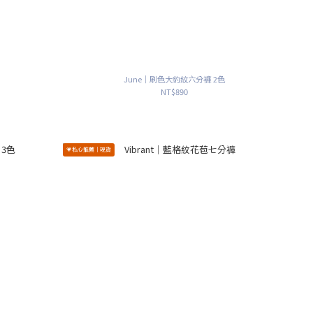
June｜刷色大豹紋六分褲 2色
NT$890
💗私心推薦｜現貨