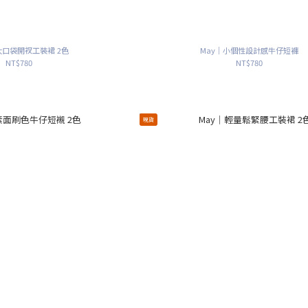
｜大口袋開衩工裝裙 2色
May｜小個性設計感牛仔短褲
NT$780
NT$780
現貨