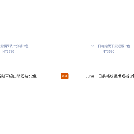
｜挺版西裝七分褲 2色
June｜日格縮繩下擺短襯 2色
NT$780
NT$580
現貨