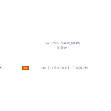
June｜弧形下擺素面短襯 4色
NT$680
現貨