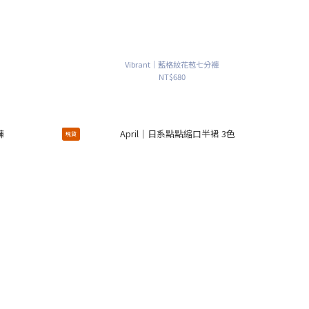
Vibrant｜藍格紋花苞七分褲
NT$680
現貨