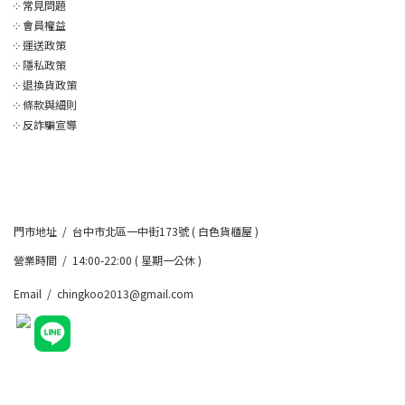
༶
常見問題
༶
會員權益
༶
運送政策
༶
隱私政策
༶
退換貨政策
༶
條款與細則
༶
反詐騙宣導
門市地址 / 台中市北區一中街173號 ( 白色貨櫃屋 )
營業時間 / 14:00-22:00 ( 星期一公休 )
Email / chingkoo2013@gmail.com