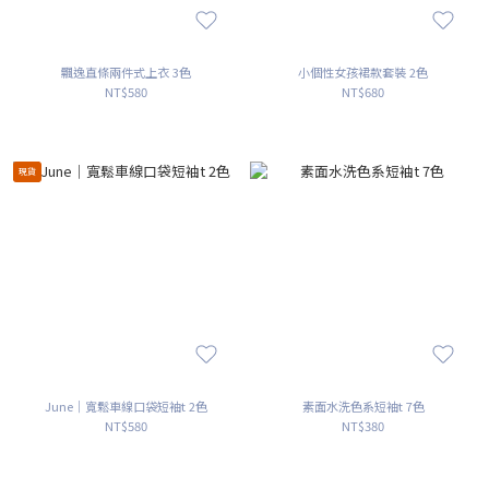
飄逸直條兩件式上衣 3色
小個性女孩裙款套裝 2色
NT$580
NT$680
現貨
June｜寬鬆車線口袋短袖t 2色
素面水洗色系短袖t 7色
NT$580
NT$380