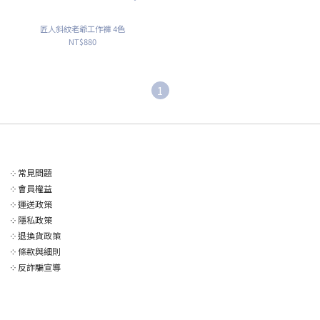
匠人斜紋老爺工作褲 4色
NT$880
1
༶
常見問題
༶
會員權益
༶
運送政策
༶
隱私政策
༶
退換貨政策
༶
條款與細則
༶
反詐騙宣導