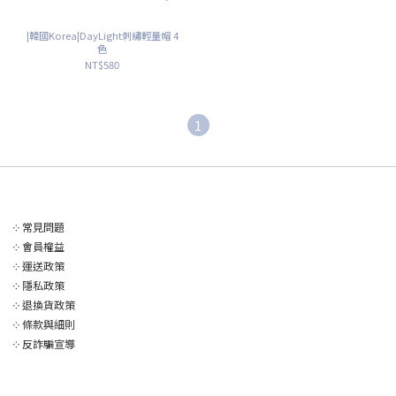
|韓國Korea|DayLight刺繡輕量帽 4
色
NT$580
1
༶
常見問題
༶
會員權益
༶
運送政策
༶
隱私政策
༶
退換貨政策
༶
條款與細則
༶
反詐騙宣導