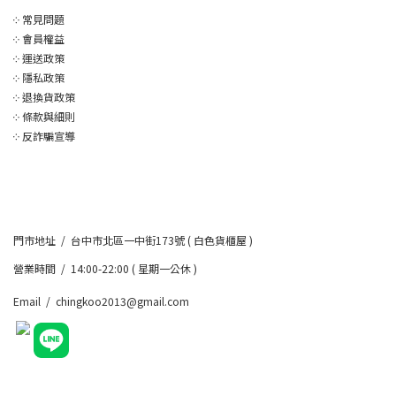
༶
常見問題
༶
會員權益
༶
運送政策
༶
隱私政策
༶
退換貨政策
༶
條款與細則
༶
反詐騙宣導
門市地址 / 台中市北區一中街173號 ( 白色貨櫃屋 )
營業時間 / 14:00-22:00 ( 星期一公休 )
Email / chingkoo2013@gmail.com