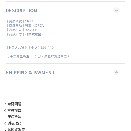
DESCRIPTION
｜商品貨號｜SK27
｜商品產地｜
韓國
KOREA
｜
商品材質
｜925純銀
｜商品尺寸｜可調式戒圍
｜MODEL資訊｜
小
Q
：
156 / 40
（
手工測量誤差
1-3
公分，顏色以實體為主
）
SHIPPING & PAYMENT
༶
常見問題
༶
會員權益
༶
運送政策
༶
隱私政策
༶
退換貨政策