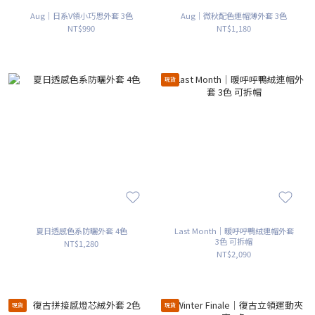
Aug｜日系V領小巧思外套 3色
Aug｜微秋配色連帽薄外套 3色
NT$990
NT$1,180
現貨
夏日透感色系防曬外套 4色
Last Month｜暖呼呼鴨絨連帽外套
3色 可拆帽
NT$1,280
NT$2,090
現貨
現貨