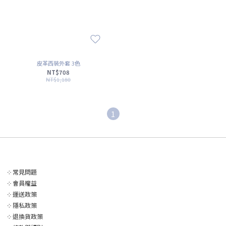
皮革西裝外套 3色
NT$708
NT$1,180
1
༶
常見問題
༶
會員權益
༶
運送政策
༶
隱私政策
༶
退換貨政策