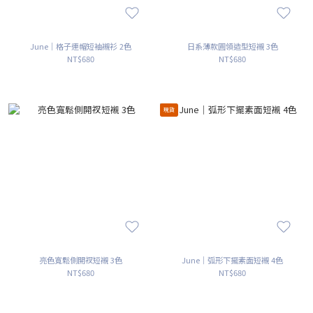
June｜格子連帽短袖襯衫 2色
日系薄款圓領造型短襯 3色
NT$680
NT$680
現貨
亮色寬鬆側開衩短襯 3色
June｜弧形下擺素面短襯 4色
NT$680
NT$680