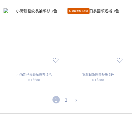
🌬️夏日薄款｜現貨
小清新格紋長袖襯衫 2色
寬鬆日系圓領短襯 3色
NT$680
NT$580
1
2