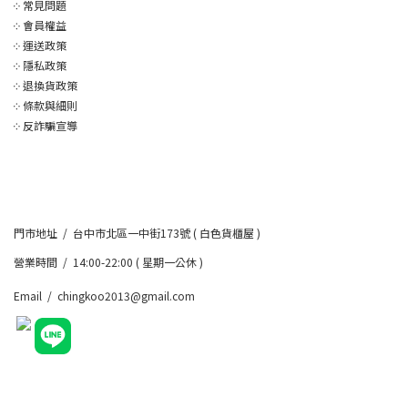
༶
常見問題
༶
會員權益
༶
運送政策
༶
隱私政策
༶
退換貨政策
༶
條款與細則
༶
反詐騙宣導
門市地址 / 台中市北區一中街173號 ( 白色貨櫃屋 )
營業時間 / 14:00-22:00 ( 星期一公休 )
Email / chingkoo2013@gmail.com