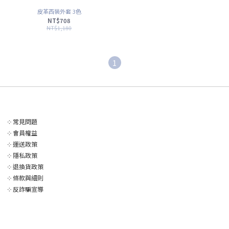
皮革西裝外套 3色
NT$708
NT$1,180
1
༶
常見問題
༶
會員權益
༶
運送政策
༶
隱私政策
༶
退換貨政策
༶
條款與細則
༶
反詐騙宣導