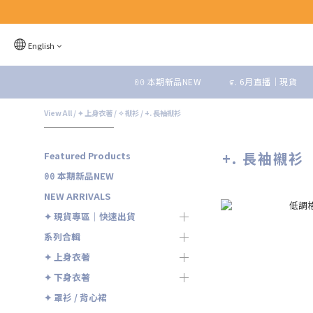
English
ꏿꏿ 本期新品NEW
೯. 6月直播｜現貨
View All
/
✦ 上身衣著
/
✧ 襯衫
/
+. 長袖襯衫
+. 長袖襯衫
Featured Products
ꏿꏿ 本期新品NEW
NEW ARRIVALS
✦ 現貨專區｜快速出貨
系列合輯
✦ 上身衣著
✦ 下身衣著
✦ 罩衫 / 背心裙