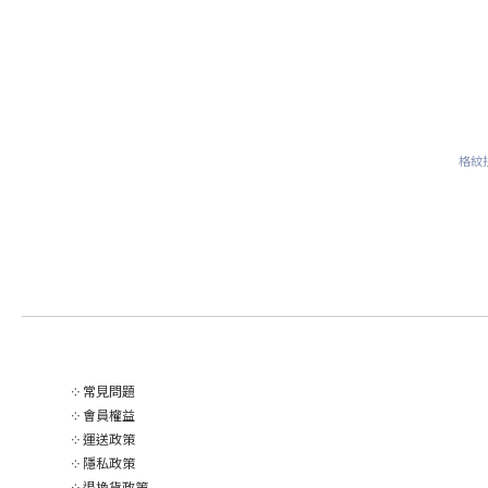
格紋
༶
常見問題
༶
會員權益
༶
運送政策
༶
隱私政策
༶
退換貨政策