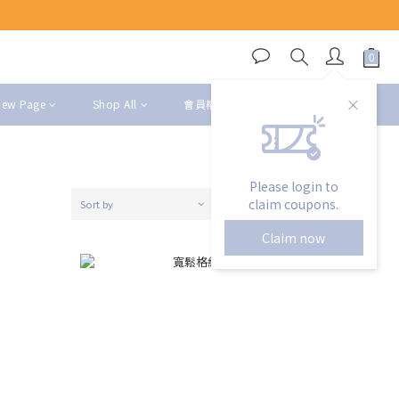
New Page
Shop All
會員權益
Please login to
claim coupons.
Sort by
24 Items per page
Claim now