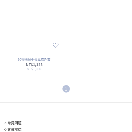
90%鴨絨中長風衣外套
NT$1,128
NT$1,880
1
༶
常見問題
༶
會員權益